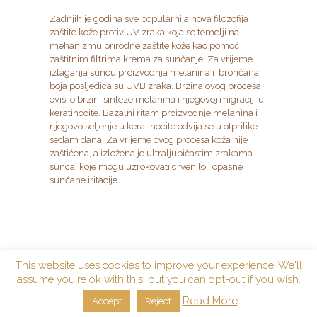
Zadnjih je godina sve popularnija nova filozofija
zaštite kože protiv UV zraka koja se temelji na
mehanizmu prirodne zaštite kože kao pomoć
zaštitnim filtrima krema za sunčanje. Za vrijeme
izlaganja suncu proizvodnja melanina i brončana
boja posljedica su UVB zraka. Brzina ovog procesa
ovisi o brzini sinteze melanina i njegovoj migraciji u
keratinocite. Bazalni ritam proizvodnje melanina i
njegovo seljenje u keratinocite odvija se u otprilike
sedam dana. Za vrijeme ovog procesa koža nije
zaštićena, a izložena je ultraljubičastim zrakama
sunca, koje mogu uzrokovati crvenilo i opasne
sunčane iritacije.
This website uses cookies to improve your experience. We'll
assume you're ok with this, but you can opt-out if you wish.
Read More
Accept
Reject