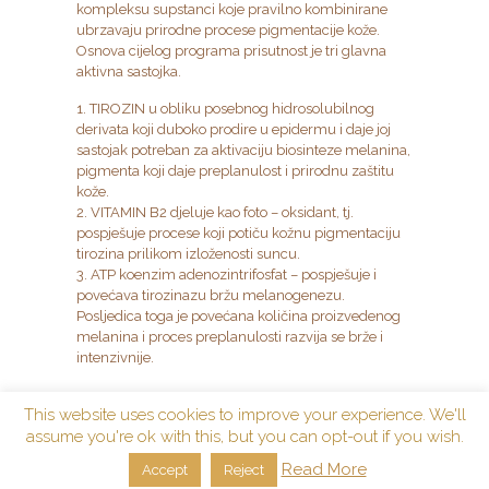
kompleksu supstanci koje pravilno kombinirane
ubrzavaju prirodne procese pigmentacije kože.
Osnova cijelog programa prisutnost je tri glavna
aktivna sastojka.
1. TIROZIN u obliku posebnog hidrosolubilnog
derivata koji duboko prodire u epidermu i daje joj
sastojak potreban za aktivaciju biosinteze melanina,
pigmenta koji daje preplanulost i prirodnu zaštitu
kože.
2. VITAMIN B2 djeluje kao foto – oksidant, tj.
pospješuje procese koji potiču kožnu pigmentaciju
tirozina prilikom izloženosti suncu.
3. ATP koenzim adenozintrifosfat – pospješuje i
povećava tirozinazu bržu melanogenezu.
Posljedica toga je povećana količina proizvedenog
melanina i proces preplanulosti razvija se brže i
intenzivnije.
This website uses cookies to improve your experience. We'll
assume you're ok with this, but you can opt-out if you wish.
Read More
Accept
Reject